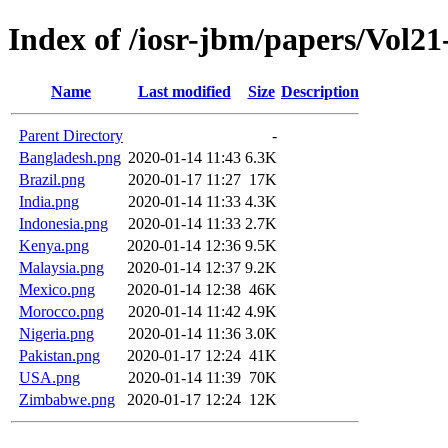
Index of /iosr-jbm/papers/Vol21
Name
Last modified
Size
Description
Parent Directory
-
Bangladesh.png
2020-01-14 11:43
6.3K
Brazil.png
2020-01-17 11:27
17K
India.png
2020-01-14 11:33
4.3K
Indonesia.png
2020-01-14 11:33
2.7K
Kenya.png
2020-01-14 12:36
9.5K
Malaysia.png
2020-01-14 12:37
9.2K
Mexico.png
2020-01-14 12:38
46K
Morocco.png
2020-01-14 11:42
4.9K
Nigeria.png
2020-01-14 11:36
3.0K
Pakistan.png
2020-01-17 12:24
41K
USA.png
2020-01-14 11:39
70K
Zimbabwe.png
2020-01-17 12:24
12K