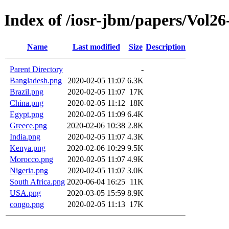
Index of /iosr-jbm/papers/Vol26
Name
Last modified
Size
Description
Parent Directory
-
Bangladesh.png
2020-02-05 11:07
6.3K
Brazil.png
2020-02-05 11:07
17K
China.png
2020-02-05 11:12
18K
Egypt.png
2020-02-05 11:09
6.4K
Greece.png
2020-02-06 10:38
2.8K
India.png
2020-02-05 11:07
4.3K
Kenya.png
2020-02-06 10:29
9.5K
Morocco.png
2020-02-05 11:07
4.9K
Nigeria.png
2020-02-05 11:07
3.0K
South Africa.png
2020-06-04 16:25
11K
USA.png
2020-03-05 15:59
8.9K
congo.png
2020-02-05 11:13
17K