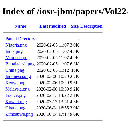
Index of /iosr-jbm/papers/Vol22
Name
Last modified
Size
Description
Parent Directory
-
Nigeria.png
2020-02-05 11:07
3.0K
India.png
2020-02-05 11:07
4.3K
Morocco.png
2020-02-05 11:07
4.9K
Bangladesh.png
2020-02-05 11:07
6.3K
China.png
2020-02-05 11:12
18K
Indonesia.png
2020-02-06 10:29
2.7K
Kenya.png
2020-02-06 10:29
9.5K
Malaysia.png
2020-02-06 10:30
9.2K
France.png
2020-02-13 14:22
2.1K
Kuwait.png
2020-03-17 13:51
4.3K
Ghana.png
2020-06-04 16:55
3.9K
Zimbabwe.png
2020-06-04 17:17
9.6K