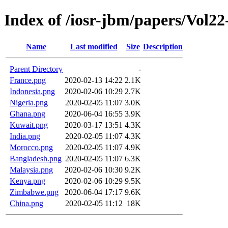
Index of /iosr-jbm/papers/Vol22
Name
Last modified
Size
Description
Parent Directory
-
France.png
2020-02-13 14:22
2.1K
Indonesia.png
2020-02-06 10:29
2.7K
Nigeria.png
2020-02-05 11:07
3.0K
Ghana.png
2020-06-04 16:55
3.9K
Kuwait.png
2020-03-17 13:51
4.3K
India.png
2020-02-05 11:07
4.3K
Morocco.png
2020-02-05 11:07
4.9K
Bangladesh.png
2020-02-05 11:07
6.3K
Malaysia.png
2020-02-06 10:30
9.2K
Kenya.png
2020-02-06 10:29
9.5K
Zimbabwe.png
2020-06-04 17:17
9.6K
China.png
2020-02-05 11:12
18K