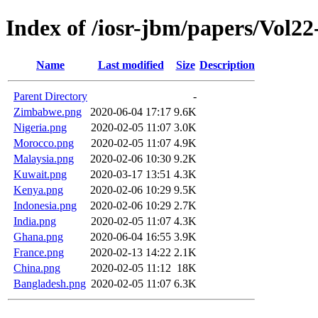
Index of /iosr-jbm/papers/Vol22
Name
Last modified
Size
Description
Parent Directory
-
Zimbabwe.png
2020-06-04 17:17
9.6K
Nigeria.png
2020-02-05 11:07
3.0K
Morocco.png
2020-02-05 11:07
4.9K
Malaysia.png
2020-02-06 10:30
9.2K
Kuwait.png
2020-03-17 13:51
4.3K
Kenya.png
2020-02-06 10:29
9.5K
Indonesia.png
2020-02-06 10:29
2.7K
India.png
2020-02-05 11:07
4.3K
Ghana.png
2020-06-04 16:55
3.9K
France.png
2020-02-13 14:22
2.1K
China.png
2020-02-05 11:12
18K
Bangladesh.png
2020-02-05 11:07
6.3K